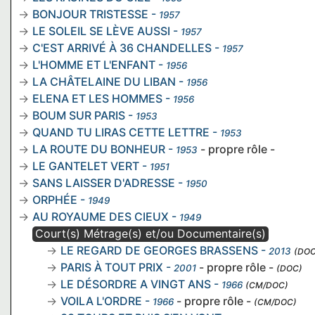
BONJOUR TRISTESSE
-
1957
LE SOLEIL SE LÈVE AUSSI
-
1957
C'EST ARRIVÉ À 36 CHANDELLES
-
1957
L'HOMME ET L'ENFANT
-
1956
LA CHÂTELAINE DU LIBAN
-
1956
ELENA ET LES HOMMES
-
1956
BOUM SUR PARIS
-
1953
QUAND TU LIRAS CETTE LETTRE
-
1953
LA ROUTE DU BONHEUR
-
- propre rôle -
1953
LE GANTELET VERT
-
1951
SANS LAISSER D'ADRESSE
-
1950
ORPHÉE
-
1949
AU ROYAUME DES CIEUX
-
1949
Court(s) Métrage(s) et/ou Documentaire(s)
LE REGARD DE GEORGES BRASSENS
-
2013
(DOC
PARIS À TOUT PRIX
-
- propre rôle -
2001
(DOC)
LE DÉSORDRE A VINGT ANS
-
1966
(CM/DOC)
VOILA L'ORDRE
-
- propre rôle -
1966
(CM/DOC)