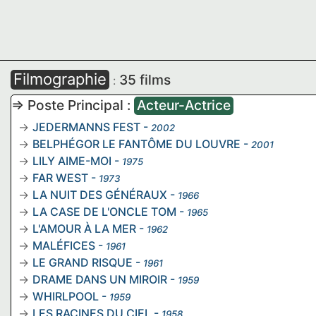
Filmographie
35 films
:
=> Poste Principal :
Acteur-Actrice
JEDERMANNS FEST
-
2002
BELPHÉGOR LE FANTÔME DU LOUVRE
-
2001
LILY AIME-MOI
-
1975
FAR WEST
-
1973
LA NUIT DES GÉNÉRAUX
-
1966
LA CASE DE L'ONCLE TOM
-
1965
L'AMOUR À LA MER
-
1962
MALÉFICES
-
1961
LE GRAND RISQUE
-
1961
DRAME DANS UN MIROIR
-
1959
WHIRLPOOL
-
1959
LES RACINES DU CIEL
-
1958