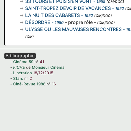
33 TOURS ET PUIS S'EN VONT
-
1955
(CM/DOC)
SAINT-TROPEZ DEVOIR DE VACANCES
-
1952
(C
LA NUIT DES CABARETS
-
1952
(CM/DOC)
DÉSORDRE
-
- propre rôle -
1950
(CM/DOC)
ULYSSE OU LES MAUVAISES RENCONTRES
-
19
(CM)
Bibliographie
Cinéma
59
n°
41
FICHE
de
Monsieur Cinéma
Libération
18/12/2015
Stars
n°
2
Ciné-Revue
1988
n°
16