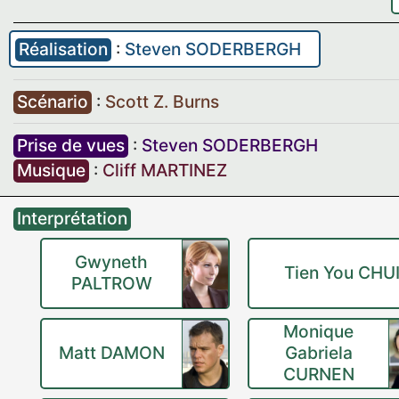
Réalisation
:
Steven SODERBERGH
Scénario
:
Scott Z. Burns
Prise de vues
:
Steven SODERBERGH
Musique
:
Cliff MARTINEZ
Interprétation
Gwyneth
Tien You CHU
PALTROW
Monique
Matt DAMON
Gabriela
CURNEN