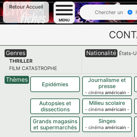
Retour Accueil
Chercher un
F
MENU
CONT
Genres
Nationalité
États-U
THRILLER
FILM CATASTROPHE
Thèmes
Journalisme et
Epidémies
presse
- cinéma
américain
-
Milieu scolaire
Autopsies et
dissections
- cinéma
américain
-
Singes
Grands magasins
et supermarchés
- cinéma
américain
-