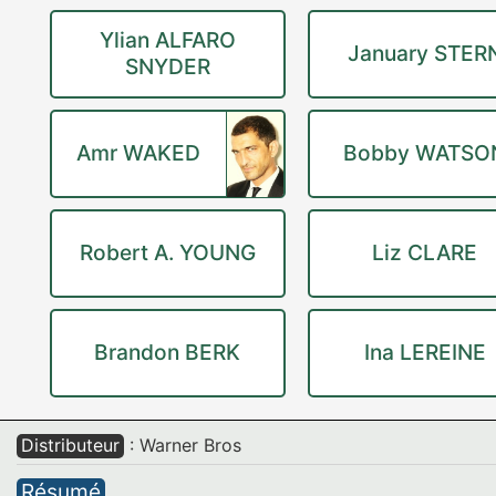
Ylian ALFARO
January STER
SNYDER
Amr WAKED
Bobby WATSO
Robert A. YOUNG
Liz CLARE
Brandon BERK
Ina LEREINE
Distributeur
: Warner Bros
Résumé