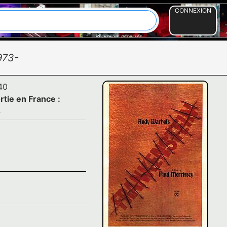
CONNEXION
973-
40
rtie en France :
4