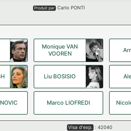
Carlo PONTI
Produit par
Monique VAN
Ar
VOOREN
SH
Liu BOSISIO
Al
ENOVIC
Marco LIOFREDI
Nicol
Visa d'exp.
: 42040