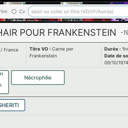
ilm
Cv
HAIR POUR FRANKENSTEIN
-1
Titre VO :
Carne per
Durée :
1h
/
France
Frankenstein
Date de so
09/10/197
en
Nécrophilie
n
GHERITI