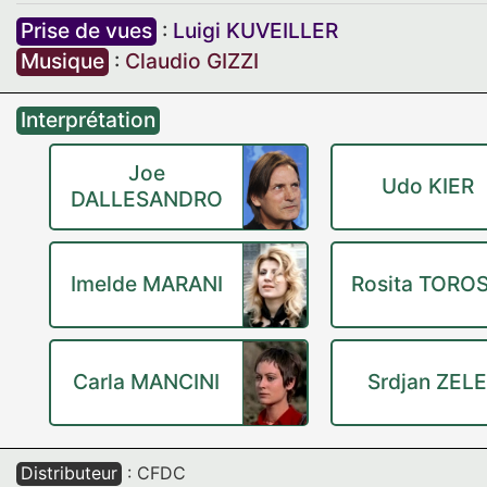
Prise de vues
:
Luigi KUVEILLER
Musique
:
Claudio GIZZI
Interprétation
Joe
Udo KIER
DALLESANDRO
Imelde MARANI
Rosita TORO
Carla MANCINI
Srdjan ZEL
Distributeur
: CFDC