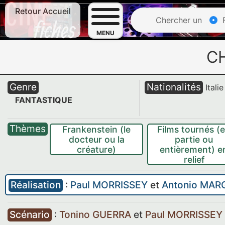
Retour Accueil
Chercher un
F
MENU
C
Genre
Nationalités
Italie
FANTASTIQUE
Thèmes
Frankenstein (le
Films tournés (
docteur ou la
partie ou
créature)
entièrement) e
relief
Réalisation
:
Paul MORRISSEY
et
Antonio MAR
Scénario
:
Tonino GUERRA
et
Paul MORRISSEY