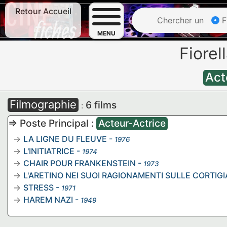
Retour Accueil
Chercher un
F
MENU
Fiore
Act
Filmographie
6 films
:
=> Poste Principal :
Acteur-Actrice
LA LIGNE DU FLEUVE
-
1976
L'INITIATRICE
-
1974
CHAIR POUR FRANKENSTEIN
-
1973
L'ARETINO NEI SUOI RAGIONAMENTI SULLE CORTIGI
STRESS
-
1971
HAREM NAZI
-
1949