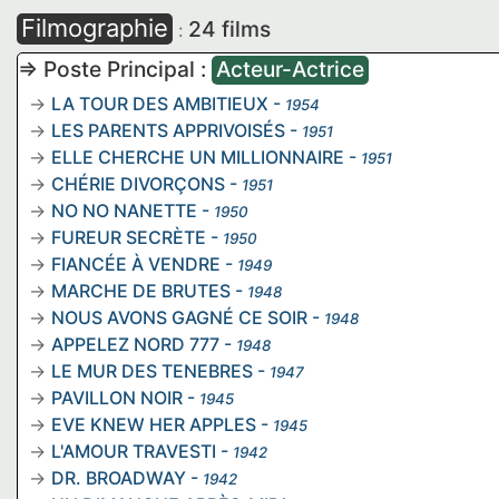
Filmographie
24 films
:
=> Poste Principal :
Acteur-Actrice
LA TOUR DES AMBITIEUX
-
1954
LES PARENTS APPRIVOISÉS
-
1951
ELLE CHERCHE UN MILLIONNAIRE
-
1951
CHÉRIE DIVORÇONS
-
1951
NO NO NANETTE
-
1950
FUREUR SECRÈTE
-
1950
FIANCÉE À VENDRE
-
1949
MARCHE DE BRUTES
-
1948
NOUS AVONS GAGNÉ CE SOIR
-
1948
APPELEZ NORD 777
-
1948
LE MUR DES TENEBRES
-
1947
PAVILLON NOIR
-
1945
EVE KNEW HER APPLES
-
1945
L'AMOUR TRAVESTI
-
1942
DR. BROADWAY
-
1942