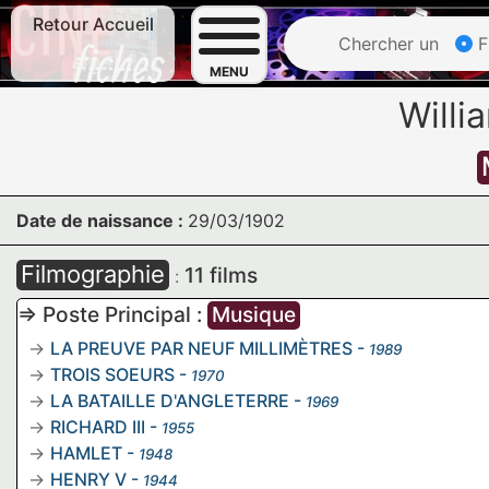
Retour Accueil
Chercher un
F
MENU
Will
Date de naissance :
29/03/1902
Filmographie
11 films
:
=> Poste Principal :
Musique
LA PREUVE PAR NEUF MILLIMÈTRES
-
1989
TROIS SOEURS
-
1970
LA BATAILLE D'ANGLETERRE
-
1969
RICHARD III
-
1955
HAMLET
-
1948
HENRY V
-
1944