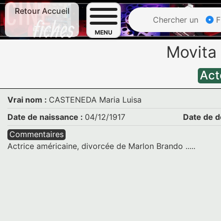
Retour Accueil
Chercher un
F
MENU
Movit
Act
Vrai nom :
CASTENEDA Maria Luisa
Date de naissance :
04/12/1917
Date de d
Commentaires
Actrice américaine, divorcée de Marlon Brando .....