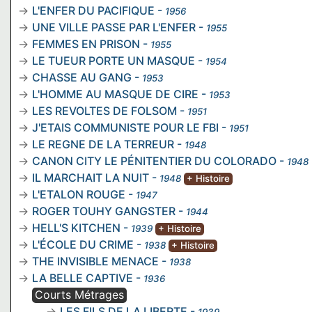
L'ENFER DU PACIFIQUE
-
1956
UNE VILLE PASSE PAR L'ENFER
-
1955
FEMMES EN PRISON
-
1955
LE TUEUR PORTE UN MASQUE
-
1954
CHASSE AU GANG
-
1953
L'HOMME AU MASQUE DE CIRE
-
1953
LES REVOLTES DE FOLSOM
-
1951
J'ETAIS COMMUNISTE POUR LE FBI
-
1951
LE REGNE DE LA TERREUR
-
1948
CANON CITY LE PÉNITENTIER DU COLORADO
-
1948
IL MARCHAIT LA NUIT
-
1948
+ Histoire
L'ETALON ROUGE
-
1947
ROGER TOUHY GANGSTER
-
1944
HELL'S KITCHEN
-
1939
+ Histoire
L'ÉCOLE DU CRIME
-
1938
+ Histoire
THE INVISIBLE MENACE
-
1938
LA BELLE CAPTIVE
-
1936
Courts Métrages
LES FILS DE LA LIBERTE
-