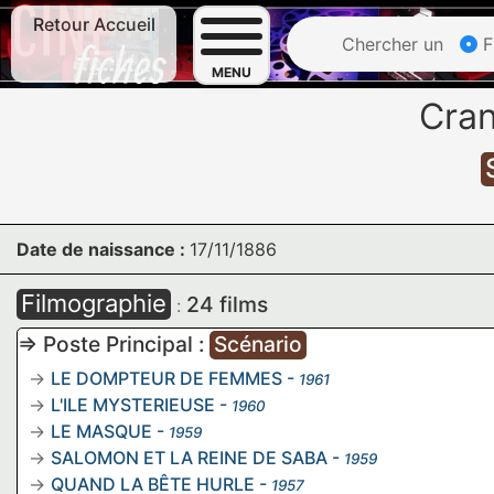
Retour Accueil
Chercher un
F
MENU
Cra
Date de naissance :
17/11/1886
Filmographie
24 films
:
=> Poste Principal :
Scénario
LE DOMPTEUR DE FEMMES
-
1961
L'ILE MYSTERIEUSE
-
1960
LE MASQUE
-
1959
SALOMON ET LA REINE DE SABA
-
1959
QUAND LA BÊTE HURLE
-
1957