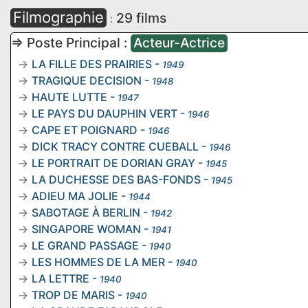
Filmographie
29 films
:
=> Poste Principal :
Acteur-Actrice
LA FILLE DES PRAIRIES
-
1949
TRAGIQUE DECISION
-
1948
HAUTE LUTTE
-
1947
LE PAYS DU DAUPHIN VERT
-
1946
CAPE ET POIGNARD
-
1946
DICK TRACY CONTRE CUEBALL
-
1946
LE PORTRAIT DE DORIAN GRAY
-
1945
LA DUCHESSE DES BAS-FONDS
-
1945
ADIEU MA JOLIE
-
1944
SABOTAGE À BERLIN
-
1942
SINGAPORE WOMAN
-
1941
LE GRAND PASSAGE
-
1940
LES HOMMES DE LA MER
-
1940
LA LETTRE
-
1940
TROP DE MARIS
-
1940