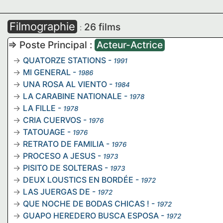
Filmographie
26 films
:
=> Poste Principal :
Acteur-Actrice
QUATORZE STATIONS
-
1991
MI GENERAL
-
1986
UNA ROSA AL VIENTO
-
1984
LA CARABINE NATIONALE
-
1978
LA FILLE
-
1978
CRIA CUERVOS
-
1976
TATOUAGE
-
1976
RETRATO DE FAMILIA
-
1976
PROCESO A JESUS
-
1973
PISITO DE SOLTERAS
-
1973
DEUX LOUSTICS EN BORDÉE
-
1972
LAS JUERGAS DE
-
1972
QUE NOCHE DE BODAS CHICAS !
-
1972
GUAPO HEREDERO BUSCA ESPOSA
-
1972