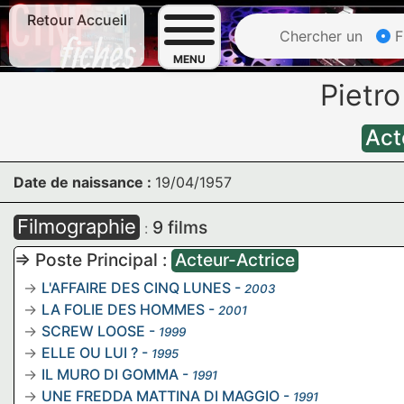
Retour Accueil
Chercher un
F
MENU
Pietr
Act
Date de naissance :
19/04/1957
Filmographie
9 films
:
=> Poste Principal :
Acteur-Actrice
L'AFFAIRE DES CINQ LUNES
-
2003
LA FOLIE DES HOMMES
-
2001
SCREW LOOSE
-
1999
ELLE OU LUI ?
-
1995
IL MURO DI GOMMA
-
1991
UNE FREDDA MATTINA DI MAGGIO
-
1991