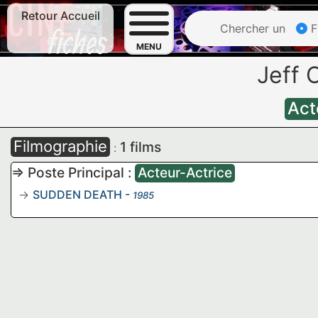
Retour Accueil
Chercher un
F
MENU
Jeff
Act
Filmographie
1 films
:
=> Poste Principal :
Acteur-Actrice
SUDDEN DEATH
-
1985