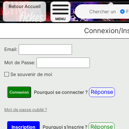
Retour Accueil
Chercher un
F
MENU
Connexion/Ins
Email:
Mot de Passe:
Se souvenir de moi
Réponse
Pourquoi se connecter ?
Connexion
Mot de passe oublié ?
Réponse
Inscription
Pourquoi s'inscrire ?