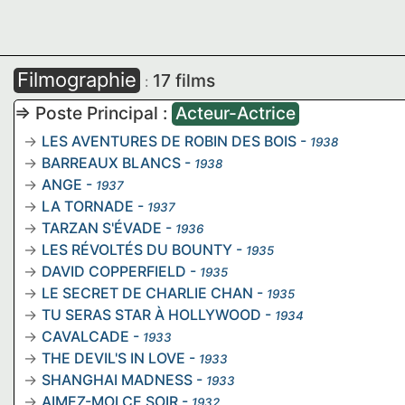
Filmographie
17 films
:
=> Poste Principal :
Acteur-Actrice
LES AVENTURES DE ROBIN DES BOIS
-
1938
BARREAUX BLANCS
-
1938
ANGE
-
1937
LA TORNADE
-
1937
TARZAN S'ÉVADE
-
1936
LES RÉVOLTÉS DU BOUNTY
-
1935
DAVID COPPERFIELD
-
1935
LE SECRET DE CHARLIE CHAN
-
1935
TU SERAS STAR À HOLLYWOOD
-
1934
CAVALCADE
-
1933
THE DEVIL'S IN LOVE
-
1933
SHANGHAI MADNESS
-
1933
AIMEZ-MOI CE SOIR
-
1932