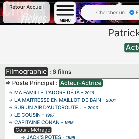
Retour Accueil
Chercher un
F
MENU
Patri
Act
Filmographie
6 films
:
=> Poste Principal :
Acteur-Actrice
MA FAMILLE T'ADORE DÉJÀ
-
2016
LA MAITRESSE EN MAILLOT DE BAIN
-
2001
SUR UN AIR D'AUTOROUTE...
-
2000
LE COUSIN
-
1997
CAPITAINE CONAN
-
1995
Court Métrage
JACK'S POTES
-
1998