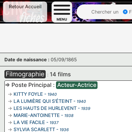
Retour Accueil
Chercher un
F
MENU
Date de naissance :
05/09/1865
Filmographie
14 films
:
=> Poste Principal :
Acteur-Actrice
KITTY FOYLE
-
1940
LA LUMIÈRE QUI S'ÉTEINT
-
1940
LES HAUTS DE HURLEVENT
-
1939
MARIE-ANTOINETTE
-
1938
LA VIE FACILE
-
1937
SYLVIA SCARLETT
-
1936