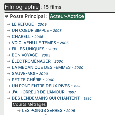
Filmographie
15 films
:
=> Poste Principal :
Acteur-Actrice
LE REFUGE
-
2009
UN COEUR SIMPLE
-
2008
CHARELL
-
2006
VOICI VENU LE TEMPS
-
2005
FILLES UNIQUES
-
2003
BON VOYAGE
-
2003
ÉLECTROMÉNAGER
-
2000
LA MÉCANIQUE DES FEMMES
-
2000
SAUVE-MOI
-
2000
PETITE CHÉRIE
-
2000
UN PONT ENTRE DEUX RIVES
-
1998
J'AI HORREUR DE L'AMOUR
-
1997
DES LENDEMAINS QUI CHANTENT
-
1996
Courts Métrages
LES POINGS SERRES
-
2005