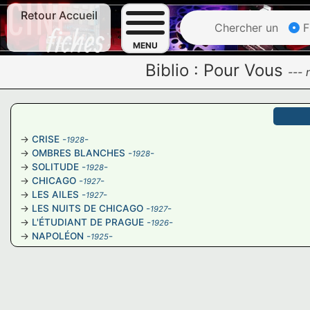
Retour Accueil
Chercher un
F
MENU
Biblio :
Pour Vous
---
CRISE
-
-
1928
OMBRES BLANCHES
-
-
1928
SOLITUDE
-
-
1928
CHICAGO
-
-
1927
LES AILES
-
-
1927
LES NUITS DE CHICAGO
-
-
1927
L'ÉTUDIANT DE PRAGUE
-
-
1926
NAPOLÉON
-
-
1925