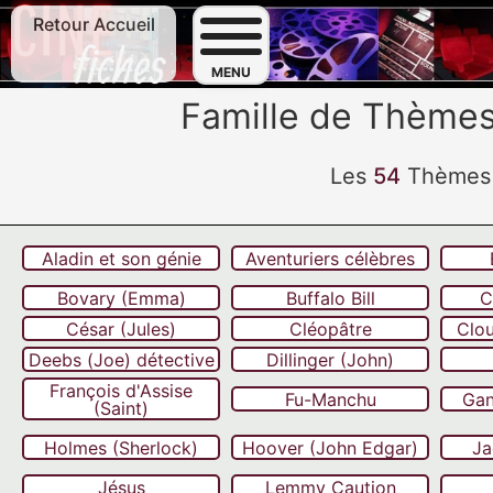
Retour Accueil
F
MENU
Famille de Thèmes
Les
54
Thèmes (
Aladin et son génie
Aventuriers célèbres
Bovary (Emma)
Buffalo Bill
C
César (Jules)
Cléopâtre
Clo
Deebs (Joe) détective
Dillinger (John)
François d'Assise
Fu-Manchu
Gan
(Saint)
Holmes (Sherlock)
Hoover (John Edgar)
Ja
Jésus
Lemmy Caution