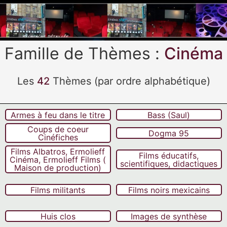
ilm
Cv
Famille de Thèmes :
Cinéma
Les
42
Thèmes (par ordre alphabétique)
Armes à feu dans le titre
Bass (Saul)
Coups de coeur
Dogma 95
Cinéfiches
Films Albatros, Ermolieff
Films éducatifs,
Cinéma, Ermolieff Films (
scientifiques, didactiques
Maison de production)
Films militants
Films noirs mexicains
Huis clos
Images de synthèse