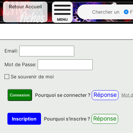
Retour Accueil
Chercher un
F
MENU
Email:
Mot de Passe:
Se souvenir de moi
Réponse
Pourquoi se connecter ?
Mot d
Connexion
Réponse
Inscription
Pourquoi s'inscrire ?