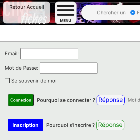
Retour Accueil
Chercher un
F
MENU
Email:
Mot de Passe:
Se souvenir de moi
Réponse
Pourquoi se connecter ?
Mot d
Connexion
Réponse
Inscription
Pourquoi s'inscrire ?