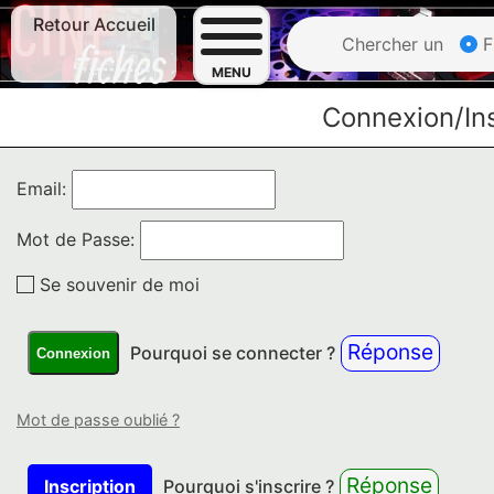
Retour Accueil
Chercher un
F
MENU
Connexion/Ins
Email:
Mot de Passe:
Se souvenir de moi
Réponse
Pourquoi se connecter ?
Connexion
Mot de passe oublié ?
Réponse
Inscription
Pourquoi s'inscrire ?