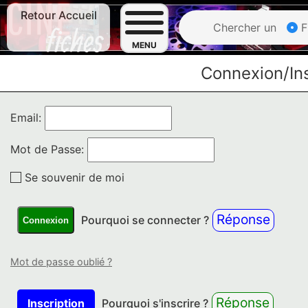
Retour Accueil
Chercher un
F
MENU
Connexion/Ins
Email:
Mot de Passe:
Se souvenir de moi
Réponse
Pourquoi se connecter ?
Connexion
Mot de passe oublié ?
Réponse
Inscription
Pourquoi s'inscrire ?