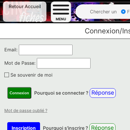
Retour Accueil
Chercher un
F
MENU
Connexion/Ins
Email:
Mot de Passe:
Se souvenir de moi
Réponse
Pourquoi se connecter ?
Connexion
Mot de passe oublié ?
Réponse
Inscription
Pourquoi s'inscrire ?