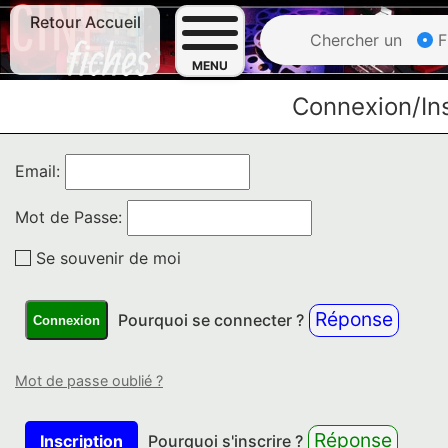
Retour Accueil
Chercher un
F
MENU
Connexion/Ins
Email:
Mot de Passe:
Se souvenir de moi
Réponse
Pourquoi se connecter ?
Connexion
Mot de passe oublié ?
Réponse
Inscription
Pourquoi s'inscrire ?