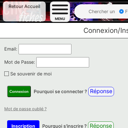
Retour Accueil
Chercher un
F
MENU
Connexion/Ins
Email:
Mot de Passe:
Se souvenir de moi
Réponse
Pourquoi se connecter ?
Connexion
Mot de passe oublié ?
Réponse
Inscription
Pourquoi s'inscrire ?