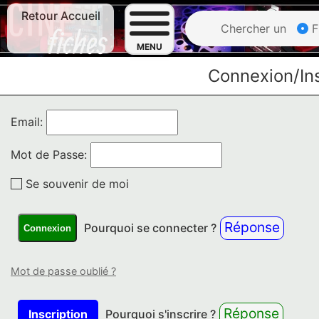
Retour Accueil
Chercher un
F
MENU
Connexion/Ins
Email:
Mot de Passe:
Se souvenir de moi
Réponse
Pourquoi se connecter ?
Connexion
Mot de passe oublié ?
Réponse
Inscription
Pourquoi s'inscrire ?