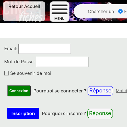
Retour Accueil
Chercher un
F
MENU
Email:
Mot de Passe:
Se souvenir de moi
Réponse
Pourquoi se connecter ?
Mot d
Connexion
Réponse
Inscription
Pourquoi s'inscrire ?