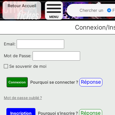
Retour Accueil
Chercher un
F
MENU
Connexion/Ins
Email:
Mot de Passe:
Se souvenir de moi
Réponse
Pourquoi se connecter ?
Connexion
Mot de passe oublié ?
Réponse
Inscription
Pourquoi s'inscrire ?