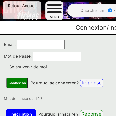
Retour Accueil
Chercher un
F
MENU
Connexion/Ins
Email:
Mot de Passe:
Se souvenir de moi
Réponse
Pourquoi se connecter ?
Connexion
Mot de passe oublié ?
Réponse
Inscription
Pourquoi s'inscrire ?