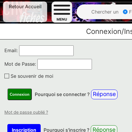
Retour Accueil
Chercher un
F
MENU
Connexion/Ins
Email:
Mot de Passe:
Se souvenir de moi
Réponse
Pourquoi se connecter ?
Connexion
Mot de passe oublié ?
Réponse
Inscription
Pourquoi s'inscrire ?