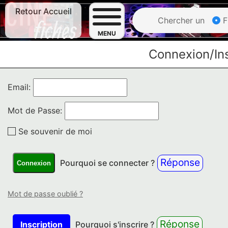
Retour Accueil
Chercher un
F
MENU
Connexion/Ins
Email:
Mot de Passe:
Se souvenir de moi
Réponse
Pourquoi se connecter ?
Connexion
Mot de passe oublié ?
Réponse
Inscription
Pourquoi s'inscrire ?