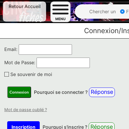
Retour Accueil
Chercher un
F
MENU
Connexion/Ins
Email:
Mot de Passe:
Se souvenir de moi
Réponse
Pourquoi se connecter ?
Connexion
Mot de passe oublié ?
Réponse
Inscription
Pourquoi s'inscrire ?