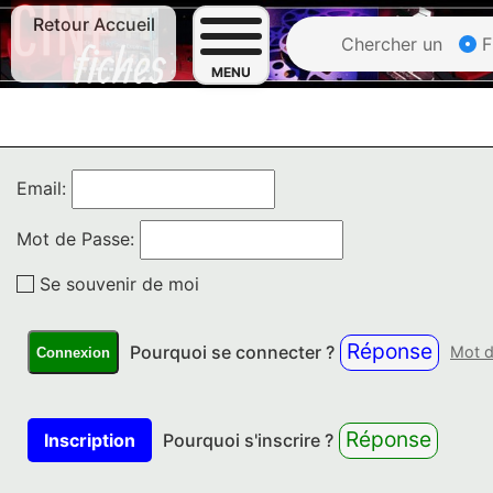
Retour Accueil
Chercher un
F
MENU
Email:
Mot de Passe:
Se souvenir de moi
Réponse
Pourquoi se connecter ?
Mot d
Connexion
Réponse
Inscription
Pourquoi s'inscrire ?