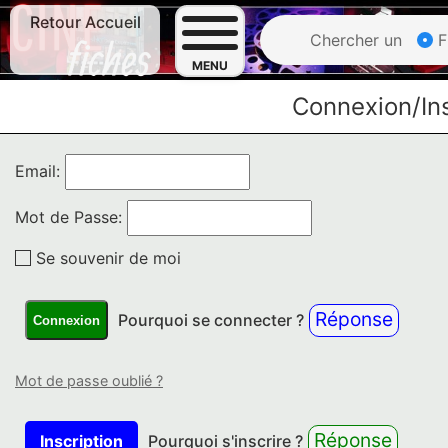
Retour Accueil
Chercher un
F
MENU
Connexion/Ins
Email:
Mot de Passe:
Se souvenir de moi
Réponse
Pourquoi se connecter ?
Connexion
Mot de passe oublié ?
Réponse
Inscription
Pourquoi s'inscrire ?