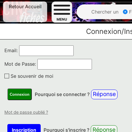
Retour Accueil
Chercher un
F
MENU
Connexion/Ins
Email:
Mot de Passe:
Se souvenir de moi
Réponse
Pourquoi se connecter ?
Connexion
Mot de passe oublié ?
Réponse
Inscription
Pourquoi s'inscrire ?