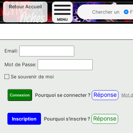
Retour Accueil
Chercher un
F
MENU
Email:
Mot de Passe:
Se souvenir de moi
Réponse
Pourquoi se connecter ?
Mot d
Connexion
Réponse
Inscription
Pourquoi s'inscrire ?