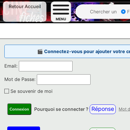
Retour Accueil
Chercher un
F
MENU
🎬 Connectez-vous pour ajouter votre cri
Email:
Mot de Passe:
Se souvenir de moi
Réponse
Pourquoi se connecter ?
Mot d
Connexion