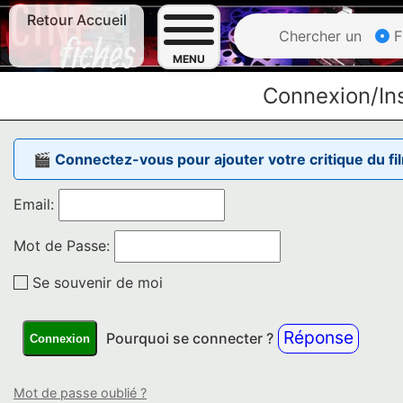
Retour Accueil
Chercher un
F
MENU
Connexion/Ins
🎬 Connectez-vous pour ajouter votre critique du fi
Email:
Mot de Passe:
Se souvenir de moi
Réponse
Pourquoi se connecter ?
Connexion
Mot de passe oublié ?