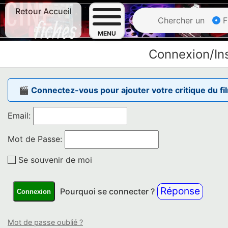
Retour Accueil
Chercher un
F
MENU
Connexion/Ins
🎬 Connectez-vous pour ajouter votre critique du fi
Email:
Mot de Passe:
Se souvenir de moi
Réponse
Pourquoi se connecter ?
Connexion
Mot de passe oublié ?