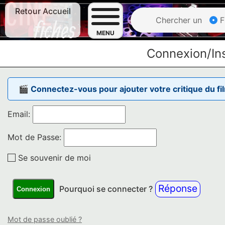
Retour Accueil
Chercher un
F
MENU
Connexion/Ins
🎬 Connectez-vous pour ajouter votre critique du fi
Email:
Mot de Passe:
Se souvenir de moi
Réponse
Pourquoi se connecter ?
Connexion
Mot de passe oublié ?