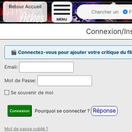
Retour Accueil
Chercher un
F
MENU
Connexion/Ins
🎬 Connectez-vous pour ajouter votre critique du fi
Email:
Mot de Passe:
Se souvenir de moi
Réponse
Pourquoi se connecter ?
Connexion
Mot de passe oublié ?