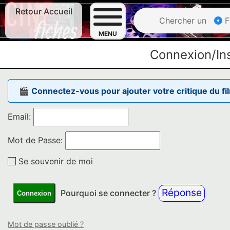
Retour Accueil
Chercher un
F
MENU
Connexion/Ins
🎬 Connectez-vous pour ajouter votre critique du fi
Email:
Mot de Passe:
Se souvenir de moi
Réponse
Pourquoi se connecter ?
Connexion
Mot de passe oublié ?