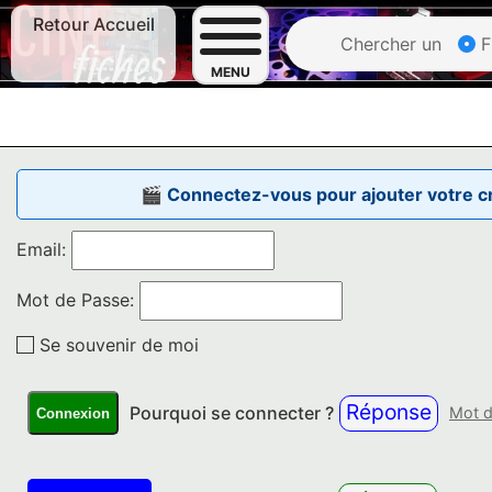
Retour Accueil
Chercher un
F
MENU
🎬 Connectez-vous pour ajouter votre cri
Email:
Mot de Passe:
Se souvenir de moi
Réponse
Pourquoi se connecter ?
Mot d
Connexion