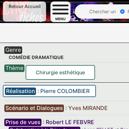
Retour Accueil
Chercher un
F
MENU
Genre
COMÉDIE DRAMATIQUE
Thème
Chirurgie esthétique
Réalisation
:
Pierre COLOMBIER
Scénario et Dialogues
:
Yves MIRANDE
Prise de vues
:
Robert LE FEBVRE