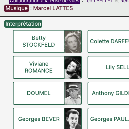
Collaboration à la Prise de vues
:
Leon BELLET
et
Ren
Musique
:
Marcel LATTES
Interprétation
Betty
Colette DARFE
STOCKFELD
Viviane
Lily SEL
ROMANCE
DOUMEL
Anthony GILD
Georges BEVER
Georges PAUL