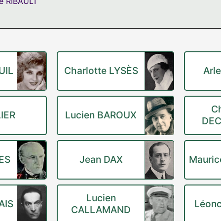
é RIBAULT
UIL
Charlotte LYSÈS
Arl
C
LIER
Lucien BAROUX
DE
ES
Jean DAX
Mauric
Lucien
AIS
Léon
CALLAMAND