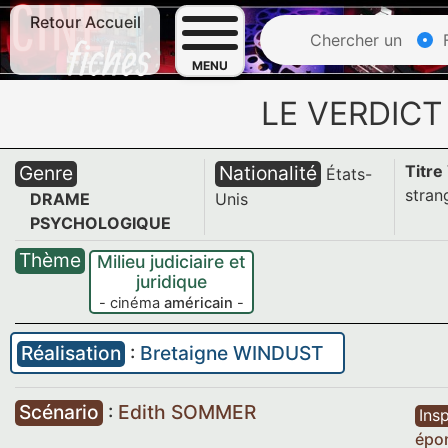
Retour Accueil
Chercher un
F
MENU
LE VERDICT
Genre
Nationalité
Titre
États-
stran
DRAME
Unis
PSYCHOLOGIQUE
Thème
Milieu judiciaire et
juridique
- cinéma
américain
-
Réalisation
:
Bretaigne WINDUST
Scénario
:
Edith SOMMER
Insp
épo