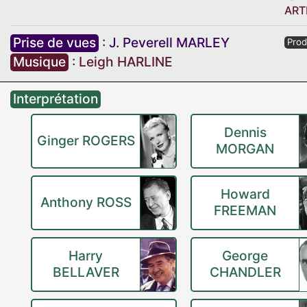
ART
Prise de vues
:
J. Peverell MARLEY
Prod
Musique
:
Leigh HARLINE
Interprétation
Dennis
Ginger ROGERS
MORGAN
Howard
Anthony ROSS
FREEMAN
Harry
George
BELLAVER
CHANDLER