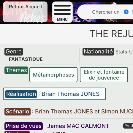
Retour Accueil
Chercher un
F
MENU
THE REJ
Genre
Nationalité
États-U
FANTASTIQUE
Thèmes
Elixir et fontaine
Métamorphoses
de jouvence
Réalisation
:
Brian Thomas JONES
Scénario
:
Brian Thomas JONES
et
Simon NU
Prise de vues
:
James MAC CALMONT
Prod