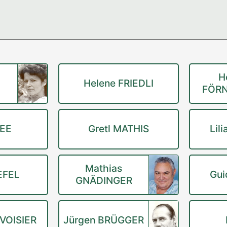
H
Helene FRIEDLI
FÖR
LEE
Gretl MATHIS
Lil
Mathias
EFEL
Gui
GNÄDINGER
RVOISIER
Jürgen BRÜGGER