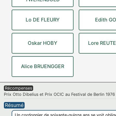
Lo DE FLEURY
Edith G
Oskar HOBY
Lore REUT
Alice BRUENGGER
Récompenses
Prix Otto Dibelius et Prix OCIC au Festival de Berlin 1976 ..
Résumé
Un cordonnier de soixante-quinze ans se voit oblig