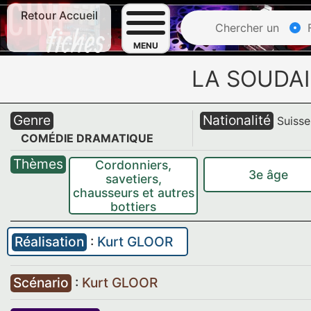
Retour Accueil
Chercher un
F
MENU
LA SOUDAI
Genre
Nationalité
Suisse
COMÉDIE DRAMATIQUE
Thèmes
Cordonniers,
3e âge
savetiers,
chausseurs et autres
bottiers
Réalisation
:
Kurt GLOOR
Scénario
:
Kurt GLOOR