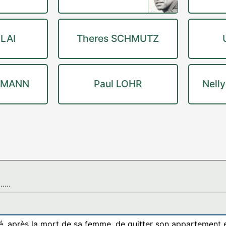
OLAI
Theres SCHMUTZ
EMANN
Paul LOHR
Nell
...
é, après la mort de sa femme, de quitter son appartement 