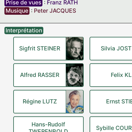
Prise de vues
:
Franz RATH
Musique
:
Peter JACQUES
Interprétation
Sigfrit STEINER
Silvia JOST
Alfred RASSER
Felix K
Régine LUTZ
Ernst STI
Hans-Rudolf
Sybille COU
TWERENBOLD