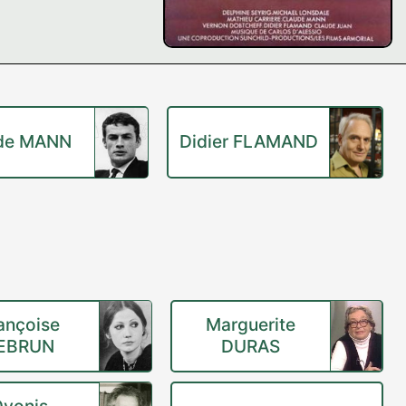
de MANN
Didier FLAMAND
ançoise
Marguerite
EBRUN
DURAS
Dyonis