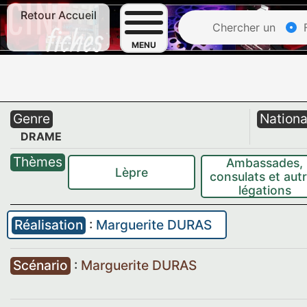
Retour Accueil
Chercher un
F
MENU
Genre
Nationa
DRAME
Thèmes
Ambassades,
Lèpre
consulats et aut
légations
Réalisation
:
Marguerite DURAS
Scénario
:
Marguerite DURAS