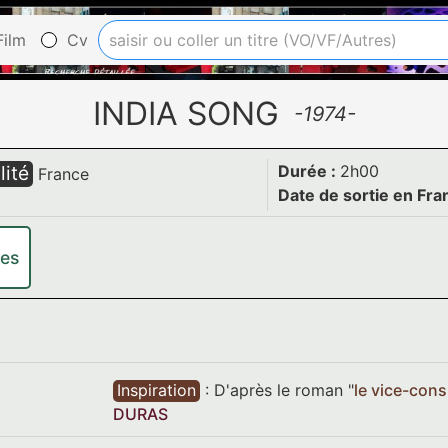
ilm
Cv
INDIA SONG
-1974-
lité
Durée :
2h00
France
Date de sortie en Fra
res
Inspiration
:
D'après le roman "
le vice-cons
DURAS