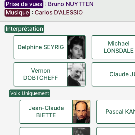
Prise de vues
:
Bruno NUYTTEN
Musique
:
Carlos D'ALESSIO
Interprétation
Michael
Delphine SEYRIG
LONSDALE
Vernon
Claude 
DOBTCHEFF
Voix Uniquement
Jean-Claude
Pascal KA
BIETTE