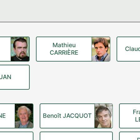
Mathieu
Clau
CARRIÈRE
JUAN
Fr
NE
Benoît JACQUOT
L