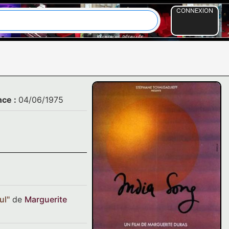
CONNEXION
nce :
04/06/1975
ul"
de
Marguerite